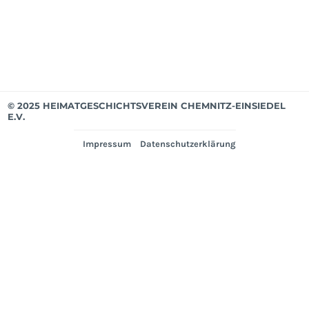
Ver
© 2025 HEIMATGESCHICHTSVEREIN CHEMNITZ-EINSIEDEL
E.V.
Impressum
Datenschutzerklärung