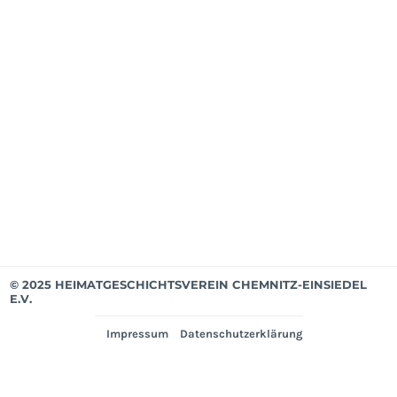
Mit
ab
Apri
202
Mit
bis
Mär
202
Ver
© 2025 HEIMATGESCHICHTSVEREIN CHEMNITZ-EINSIEDEL
E.V.
Impressum
Datenschutzerklärung