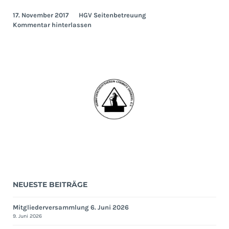
der
17. November 2017
HGV Seitenbetreuung
Geschichtsgruppe
Kommentar hinterlassen
am
16.
November
2017
NEUESTE BEITRÄGE
Mitgliederversammlung 6. Juni 2026
9. Juni 2026