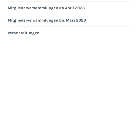
Mitgliederversammlungen ab April 2023
Mitgliederversammlungen bis März 2023
Veranstaltungen
Eng
Hei
Eng
Kom
Ges
ab
Apri
202