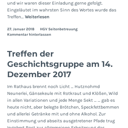
und wir waren dieser Einladung gerne gefolgt.
Eingeläutet im wahrsten Sinn des Wortes wurde das
Geschichtsgruppe
Treffen…
Weiterlesen
25.
27. Januar 2018
HGV Seitenbetreuung
Januar
Kommentar hinterlassen
2018
Treffen der
Geschichtsgruppe am 14.
Dezember 2017
Im Rathaus brennt noch Licht … Hutznohmd
Neunerlei, Gänsekeule mit Rotkraut und Klößen, Wild
in allen Variationen und jede Menge Sekt … … gab es
heute nicht, aber belegte Brötchen, Speckfettbemmen
und allerlei Getränke mit und ohne Alkohol. Zur
Einstimmung und abseits ausgetretener Pfade trug
Ingobert Rost zur allgemeinen Erheiterung das