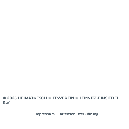
Mit
ab
Apri
202
Mit
bis
Mär
202
Ver
© 2025 HEIMATGESCHICHTSVEREIN CHEMNITZ-EINSIEDEL
E.V.
Impressum
Datenschutzerklärung