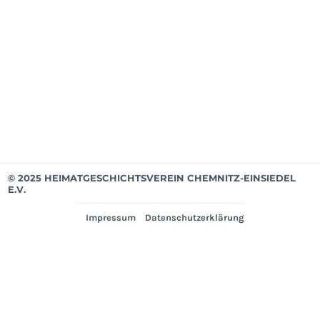
Mit
bis
Mär
202
Ver
© 2025 HEIMATGESCHICHTSVEREIN CHEMNITZ-EINSIEDEL
E.V.
Impressum
Datenschutzerklärung