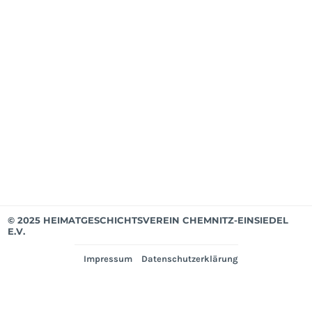
ab
Apri
202
Mit
bis
Mär
202
Ver
© 2025 HEIMATGESCHICHTSVEREIN CHEMNITZ-EINSIEDEL
E.V.
Impressum
Datenschutzerklärung