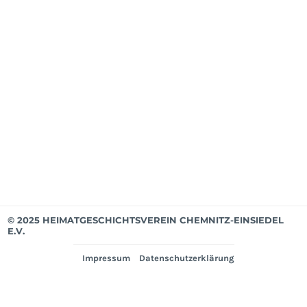
Mit
ab
Apri
202
Mit
bis
Mär
202
Ver
© 2025 HEIMATGESCHICHTSVEREIN CHEMNITZ-EINSIEDEL
E.V.
Impressum
Datenschutzerklärung