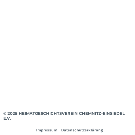
202
Mit
ab
Apri
202
Mit
bis
Mär
202
Ver
© 2025 HEIMATGESCHICHTSVEREIN CHEMNITZ-EINSIEDEL
E.V.
Impressum
Datenschutzerklärung