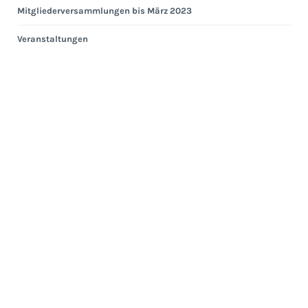
Mitgliederversammlungen bis März 2023
Veranstaltungen
Eng
Hei
Eng
Kom
Ges
ab
Apri
202
Ges
bis
Mär