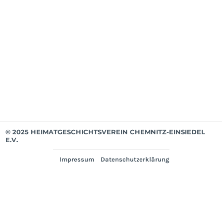
202
Mit
bis
Mär
202
Ver
© 2025 HEIMATGESCHICHTSVEREIN CHEMNITZ-EINSIEDEL
E.V.
Impressum
Datenschutzerklärung