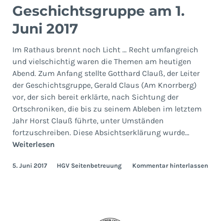
Geschichtsgruppe am 1.
Juni 2017
Im Rathaus brennt noch Licht … Recht umfangreich
und vielschichtig waren die Themen am heutigen
Abend. Zum Anfang stellte Gotthard Clauß, der Leiter
der Geschichtsgruppe, Gerald Claus (Am Knorrberg)
vor, der sich bereit erklärte, nach Sichtung der
Ortschroniken, die bis zu seinem Ableben im letztem
Jahr Horst Clauß führte, unter Umständen
fortzuschreiben. Diese Absichtserklärung wurde…
Treffen
Weiterlesen
der
5. Juni 2017
HGV Seitenbetreuung
Kommentar hinterlassen
Geschichtsgruppe
am
1.
Juni
2017