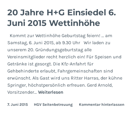
20 Jahre H+G Einsiedel 6.
Juni 2015 Wettinhöhe
Kommt zur Wettinhöhe Geburtstag feiern! … am
Samstag, 6. Juni 2015, ab 9.30 Uhr Wir laden zu
unserem 20. Gründungsgeburtstag alle
Vereinsmitglieder recht herzlich ein! Für Speisen und
Getränke ist gesorgt. Die Kfz-Anfahrt für
Gehbehinderte erlaubt, Fahrgemeinschaften sind
erwünscht. Als Gast wird uns Ritter Harras, der kühne
Springer, höchstpersönlich erfreuen. Gerd Arnold,
20
Vorsitzender…
Weiterlesen
Jahre
7. Juni 2015
HGV Seitenbetreuung
Kommentar hinterlassen
H+G
Einsiedel
6.
Juni