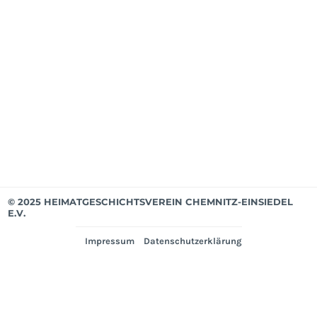
Apri
202
Mit
bis
Mär
202
Ver
© 2025 HEIMATGESCHICHTSVEREIN CHEMNITZ-EINSIEDEL
E.V.
Impressum
Datenschutzerklärung