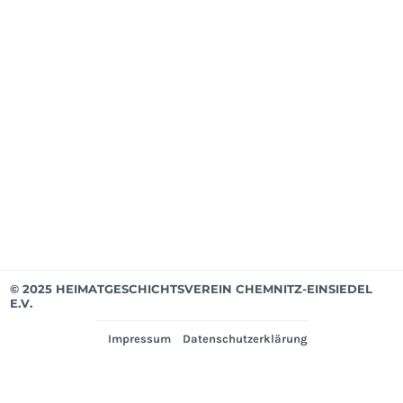
Mit
ab
Apri
202
Mit
bis
Mär
202
Ver
© 2025 HEIMATGESCHICHTSVEREIN CHEMNITZ-EINSIEDEL
E.V.
Impressum
Datenschutzerklärung