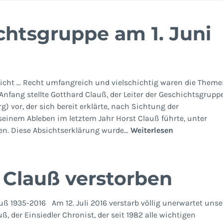
chtsgruppe am 1. Juni
icht … Recht umfangreich und vielschichtig waren die Them
fang stellte Gotthard Clauß, der Leiter der Geschichtsgruppe
) vor, der sich bereit erklärte, nach Sichtung der
 seinem Ableben im letztem Jahr Horst Clauß führte, unter
Treffen
en. Diese Absichtserklärung wurde…
Weiterlesen
der
Geschichtsg
am
 Clauß verstorben
1.
Juni
2017
1935-2016 Am 12. Juli 2016 verstarb völlig unerwartet unse
ß, der Einsiedler Chronist, der seit 1982 alle wichtigen