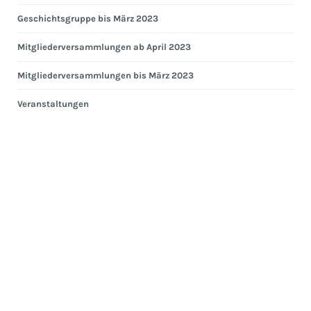
Geschichtsgruppe bis März 2023
Mitgliederversammlungen ab April 2023
Mitgliederversammlungen bis März 2023
Veranstaltungen
Eng
Hei
Eng
Kom
Ges
ab
Apri