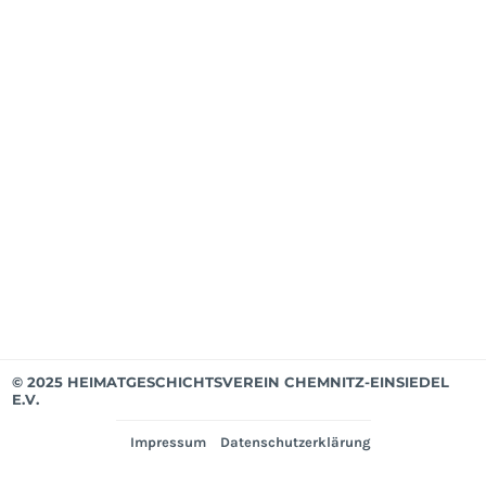
Mit
ab
Apri
202
Mit
bis
Mär
202
Ver
© 2025 HEIMATGESCHICHTSVEREIN CHEMNITZ-EINSIEDEL
E.V.
Impressum
Datenschutzerklärung