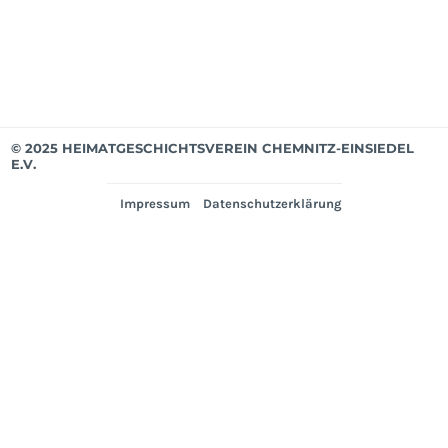
Ver
© 2025 HEIMATGESCHICHTSVEREIN CHEMNITZ-EINSIEDEL
E.V.
Impressum
Datenschutzerklärung