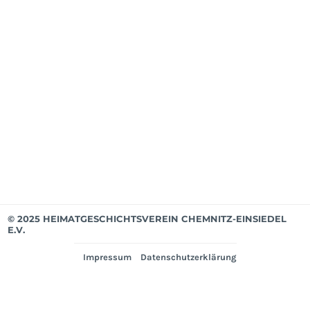
ab
Apri
202
Mit
bis
Mär
202
Ver
© 2025 HEIMATGESCHICHTSVEREIN CHEMNITZ-EINSIEDEL
E.V.
Impressum
Datenschutzerklärung