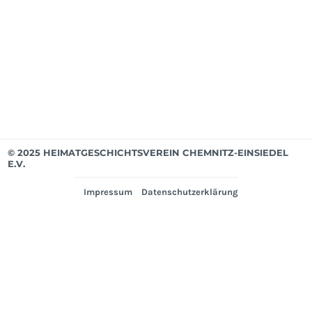
bis
Mär
202
Ver
© 2025 HEIMATGESCHICHTSVEREIN CHEMNITZ-EINSIEDEL
E.V.
Impressum
Datenschutzerklärung