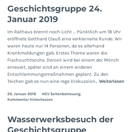
Geschichtsgruppe 24.
Januar 2019
Im Rathaus brennt noch Licht … Pünktlich um 18 Uhr
eröffnete Gotthard Clauß eine verkleinerte Runde. Wir
waren heute nur 14 Personen, da es allerhand
Krankmeldungen gab. Erstes Thema waren die
Fischzuchtteiche. Derzeit wird bei einem der Mönch
erneuert, später sind an einem anderen
Entschlammungsmaßnahmen geplant. Zu den
Ges
Teichen gab es nun eine rege Diskussion…
Weiterlesen
24.
25. Januar 2019
HGV Seitenbetreuung
Jan
Kommentar hinterlassen
201
Wasserwerksbesuch der
Geschichtsgruppe