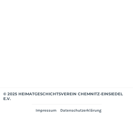
ab
Apri
202
Mit
bis
Mär
202
Ver
© 2025 HEIMATGESCHICHTSVEREIN CHEMNITZ-EINSIEDEL
E.V.
Impressum
Datenschutzerklärung