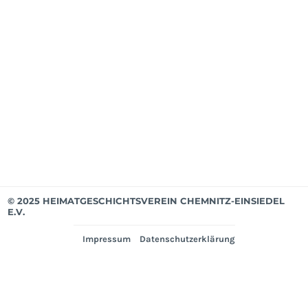
Apri
202
Mit
bis
Mär
202
Ver
© 2025 HEIMATGESCHICHTSVEREIN CHEMNITZ-EINSIEDEL
E.V.
Impressum
Datenschutzerklärung