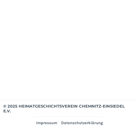
Mit
ab
Apri
202
Mit
bis
Mär
202
Ver
© 2025 HEIMATGESCHICHTSVEREIN CHEMNITZ-EINSIEDEL
E.V.
Impressum
Datenschutzerklärung