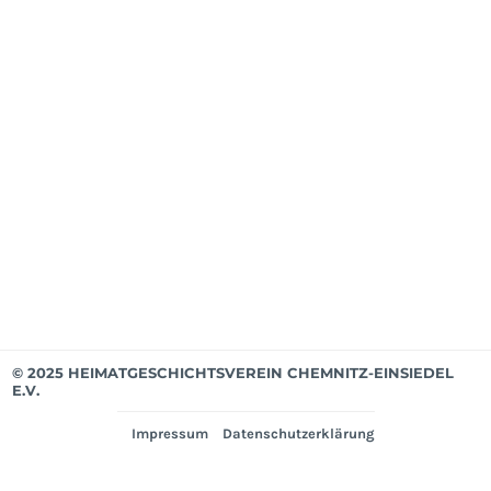
Mit
ab
Apri
202
Mit
bis
Mär
202
Ver
© 2025 HEIMATGESCHICHTSVEREIN CHEMNITZ-EINSIEDEL
E.V.
Impressum
Datenschutzerklärung