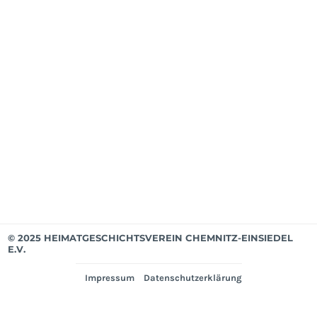
Mit
ab
Apri
202
Mit
bis
Mär
202
Ver
© 2025 HEIMATGESCHICHTSVEREIN CHEMNITZ-EINSIEDEL
E.V.
Impressum
Datenschutzerklärung