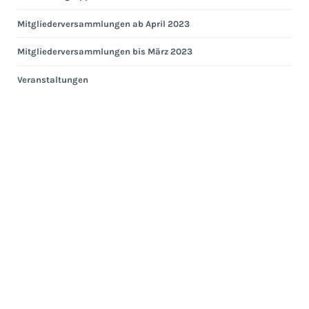
Mitgliederversammlungen ab April 2023
Mitgliederversammlungen bis März 2023
Veranstaltungen
Eng
Hei
Eng
Kom
Ges
ab
Apri
202