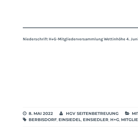
Niederschrift H+G-Mitgliederversammlung Wettinhöhe 4. Jun
8. MAI 2022
HGV SEITENBETREUUNG
MI
BERBISDORF
,
EINSIEDEL
,
EINSIEDLER
,
H+G
,
MITGL