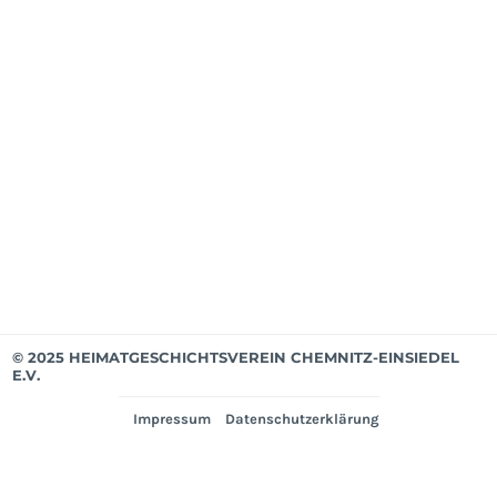
Mit
ab
Apri
202
Mit
bis
Mär
202
Ver
© 2025 HEIMATGESCHICHTSVEREIN CHEMNITZ-EINSIEDEL
E.V.
Impressum
Datenschutzerklärung