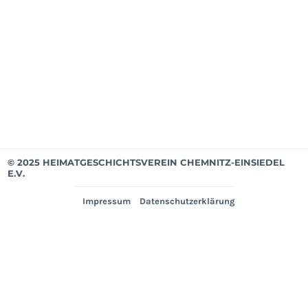
Mit
bis
Mär
202
Ver
© 2025 HEIMATGESCHICHTSVEREIN CHEMNITZ-EINSIEDEL
E.V.
Impressum
Datenschutzerklärung