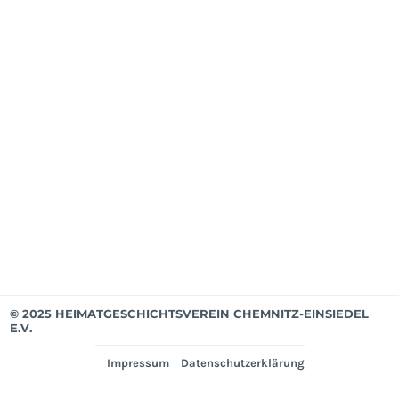
Mit
ab
Apri
202
Mit
bis
Mär
202
Ver
© 2025 HEIMATGESCHICHTSVEREIN CHEMNITZ-EINSIEDEL
E.V.
Impressum
Datenschutzerklärung