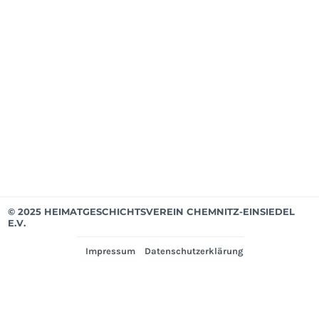
Apri
202
Mit
bis
Mär
202
Ver
© 2025 HEIMATGESCHICHTSVEREIN CHEMNITZ-EINSIEDEL
E.V.
Impressum
Datenschutzerklärung