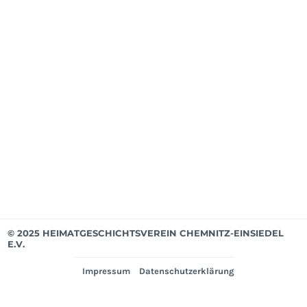
Mit
ab
Apri
202
Mit
bis
Mär
202
Ver
© 2025 HEIMATGESCHICHTSVEREIN CHEMNITZ-EINSIEDEL
E.V.
Impressum
Datenschutzerklärung