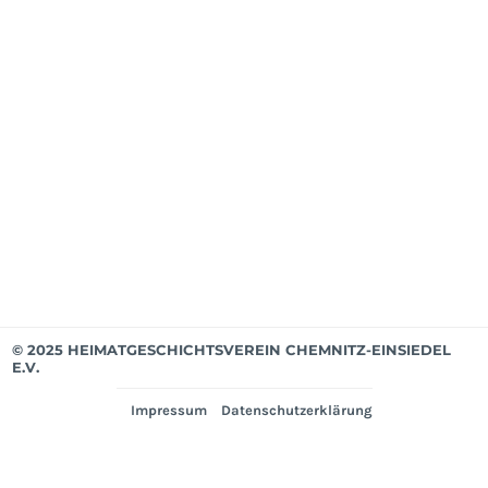
Mit
ab
Apri
202
Mit
bis
Mär
202
Ver
© 2025 HEIMATGESCHICHTSVEREIN CHEMNITZ-EINSIEDEL
E.V.
Impressum
Datenschutzerklärung