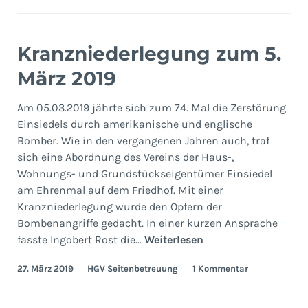
Kranzniederlegung zum 5.
März 2019
Am 05.03.2019 jährte sich zum 74. Mal die Zerstörung
Einsiedels durch amerikanische und englische
Bomber. Wie in den vergangenen Jahren auch, traf
sich eine Abordnung des Vereins der Haus-,
Wohnungs- und Grundstückseigentümer Einsiedel
am Ehrenmal auf dem Friedhof. Mit einer
Kranzniederlegung wurde den Opfern der
Bombenangriffe gedacht. In einer kurzen Ansprache
Kranzniederlegung
fasste Ingobert Rost die…
Weiterlesen
zum
27. März 2019
HGV Seitenbetreuung
1 Kommentar
5.
März
2019