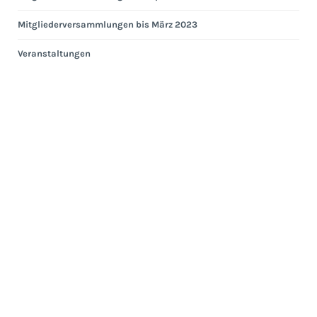
Mitgliederversammlungen bis März 2023
Veranstaltungen
Eng
Hei
Eng
Kom
Ges
ab
Apri
202
Ges
bis