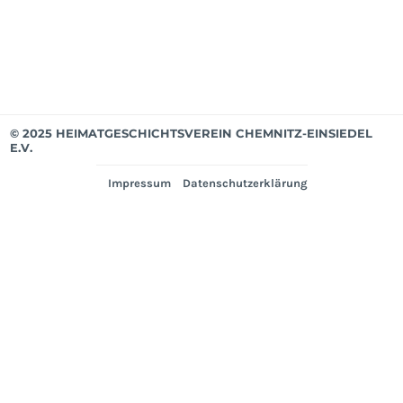
Ver
© 2025 HEIMATGESCHICHTSVEREIN CHEMNITZ-EINSIEDEL
E.V.
Impressum
Datenschutzerklärung