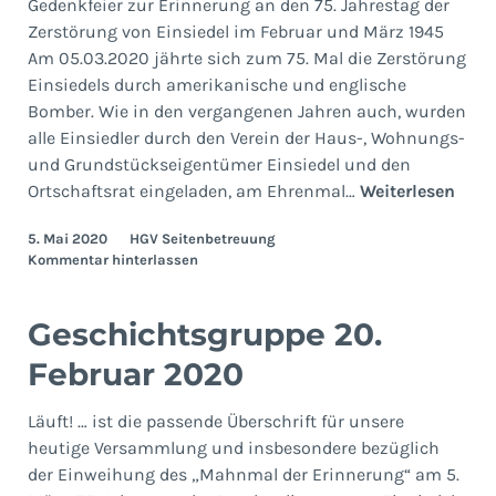
Gedenkfeier zur Erinnerung an den 75. Jahrestag der
Zerstörung von Einsiedel im Februar und März 1945
Am 05.03.2020 jährte sich zum 75. Mal die Zerstörung
Einsiedels durch amerikanische und englische
Bomber. Wie in den vergangenen Jahren auch, wurden
alle Einsiedler durch den Verein der Haus-, Wohnungs-
und Grundstückseigentümer Einsiedel und den
5. Mä
Ortschaftsrat eingeladen, am Ehrenmal…
Weiterlesen
5.
5. Mai 2020
HGV Seitenbetreuung
März
Kommentar hinterlassen
202
Geschichtsgruppe 20.
Februar 2020
Läuft! … ist die passende Überschrift für unsere
heutige Versammlung und insbesondere bezüglich
der Einweihung des „Mahnmal der Erinnerung“ am 5.