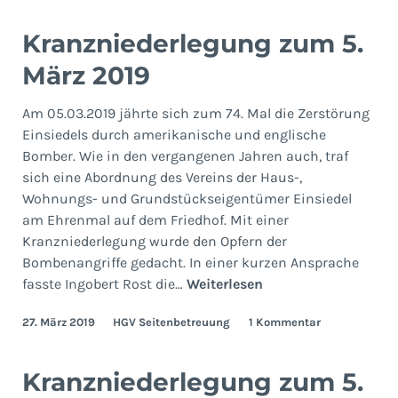
Kranzniederlegung zum 5.
März 2019
Am 05.03.2019 jährte sich zum 74. Mal die Zerstörung
Einsiedels durch amerikanische und englische
Bomber. Wie in den vergangenen Jahren auch, traf
sich eine Abordnung des Vereins der Haus-,
Wohnungs- und Grundstückseigentümer Einsiedel
am Ehrenmal auf dem Friedhof. Mit einer
Kranzniederlegung wurde den Opfern der
Bombenangriffe gedacht. In einer kurzen Ansprache
Kranzniederlegung
fasste Ingobert Rost die…
Weiterlesen
zum
27. März 2019
HGV Seitenbetreuung
1 Kommentar
5.
März
2019
Kranzniederlegung zum 5.