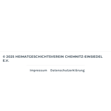
Mit
bis
Mär
202
Ver
© 2025 HEIMATGESCHICHTSVEREIN CHEMNITZ-EINSIEDEL
E.V.
Impressum
Datenschutzerklärung