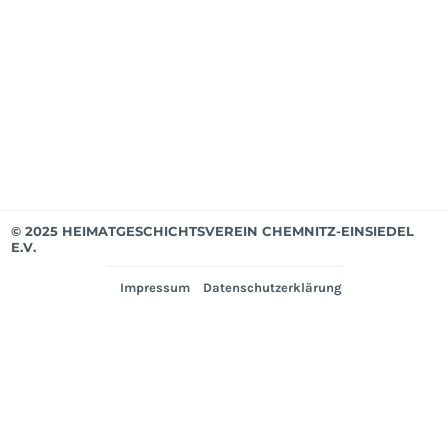
Mit
bis
Mär
202
Ver
© 2025 HEIMATGESCHICHTSVEREIN CHEMNITZ-EINSIEDEL
E.V.
Impressum
Datenschutzerklärung