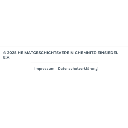
Mär
202
Ver
© 2025 HEIMATGESCHICHTSVEREIN CHEMNITZ-EINSIEDEL
E.V.
Impressum
Datenschutzerklärung