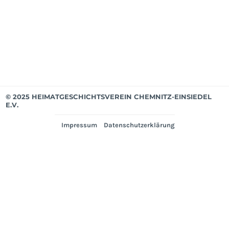
Mär
202
Ver
© 2025 HEIMATGESCHICHTSVEREIN CHEMNITZ-EINSIEDEL
E.V.
Impressum
Datenschutzerklärung